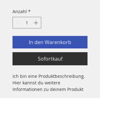
Anzahl
*
In den Warenkorb
Sofortkauf
Ich bin eine Produktbeschreibung. 
Hier kannst du weitere 
Informationen zu deinem Produkt 
hinzufügen, z. B. Maße, Material, 
Pflege- und Reinigungshinweise.
Produktinformationen
Hier kannst du weitere 
Rückgabe- & Rückerstattungsrichtlinie
Informationen zu deinem Produkt 
hinzufügen, z. B. 
Maße, Material, 
Hier kannst du Kunden mitteilen, 
Pflege- und Reinigungshinweise
. 