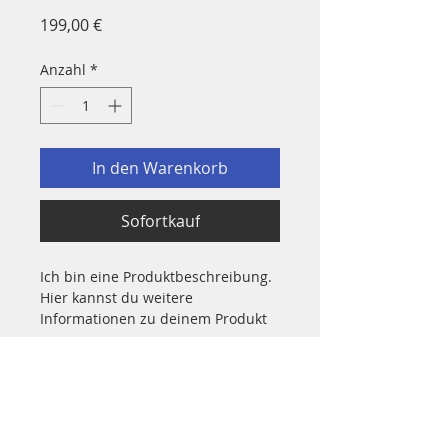
Preis
199,00 €
Anzahl
*
In den Warenkorb
Sofortkauf
Ich bin eine Produktbeschreibung. 
Hier kannst du weitere 
Informationen zu deinem Produkt 
hinzufügen, z. B. Maße, Material, 
Pflege- und Reinigungshinweise.
Produktinformationen
Hier kannst du weitere 
Rückgabe- & Rückerstattungsrichtlinie
Informationen zu deinem Produkt 